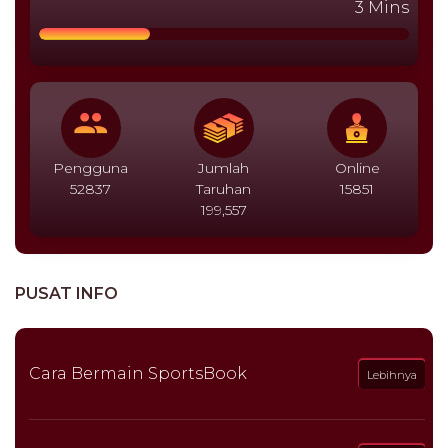
3 Mins
30%
Complete
Pengguna
Jumlah
Online
52837
Taruhan
15851
199,557
PUSAT INFO
Cara Bermain SportsBook
Lebihnya