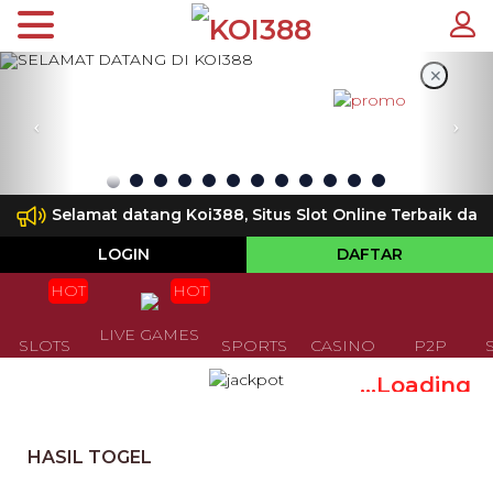
Previous
Nex
✕
Selamat datang Koi388, Situs Slot Online Terbaik da
LOGIN
DAFTAR
HOT
HOT
LIVE GAMES
SLOTS
SPORTS
CASINO
P2P
...Loading
HASIL TOGEL