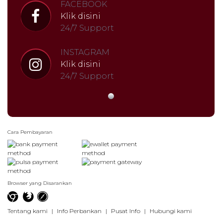
FACEBOOK
Klik disini
24/7 Support
INSTAGRAM
Klik disini
24/7 Support
Cara Pembayaran
Browser yang Disarankan
Tentang kami
|
Info Perbankan
|
Pusat Info
|
Hubungi kami